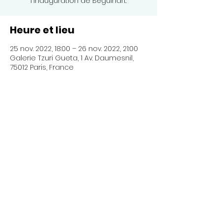
l'inauguration de Béguinart.
Heure et lieu
25 nov. 2022, 18:00 – 26 nov. 2022, 21:00
Galerie Tzuri Gueta, 1 Av. Daumesnil,
75012 Paris, France
Partager cet événement
Politique de confidentialité
Formulaire de contact