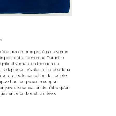
FRAC Occitanie à M
Si vous constate
la bourse Post-
livrée n’est pas c
travail de sculptu
est endommagée, 
provoque et quest
sans délai par ema
recherche de f
du défaut, de
réalité. Celles-ci
dommage constat
procédés qu’il util
justificatif util
er
images de ce mo
photographie(s).
Nous organisero
 grâce aux ombres portées de verres
modalités du retour
és pour cette recherche. Durant le
simple pour vo
significativement en fonction de
évidemment les fra
es se déplacent révélant ainsi des flous
ique, j’ai eu la sensation de sculpter
apport au temps sur le support.
ler, j’avais la sensation de n’être qu’un
ques entre ombre et lumière ».