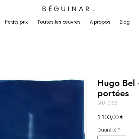
BÉGUINART
Petits prix
Toutes les œuvres
À propos
Blog
Hugo Bel 
portées
SKU : 0152
Prix
1 100,00 €
Quantité
*