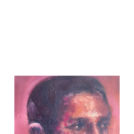
Si vous constate
livrée n’est pas c
est endommagée, 
sans délai par ema
du défaut, de
dommage constat
justificatif util
photographie(s).
Nous organisero
modalités du retour
simple pour vo
évidemment les fra