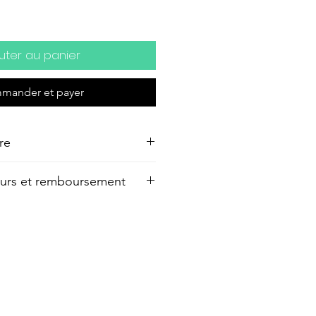
uter au panier
mander et payer
re
x14,5cm, encadré en aluminium
tours et remboursement
n délai de 14 jours à compter
éception de votre commande
ter et être ainsi remboursé
 votre commande. A noter que
tion de l’œuvre au retour sont à
forme ou détériorée