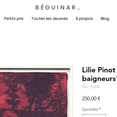
BÉGUINART
Petits prix
Toutes les œuvres
À propos
Blog
Lilie Pinot
baigneurs
SKU : 0256
Prix
250,00 €
Quantité
*