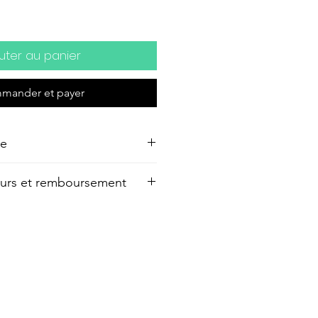
uter au panier
mander et payer
re
r papier, 20 x 20 cm
tours et remboursement
n délai de 14 jours à compter
éception de votre commande
ter et être ainsi remboursé
 votre commande. A noter que
tion de l’œuvre au retour sont à
forme ou détériorée