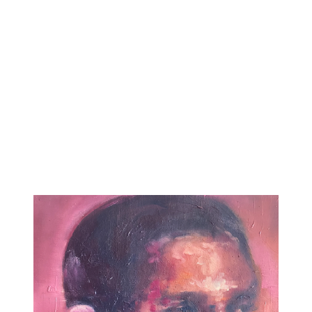
Si vous constate
livrée n’est pas c
est endommagée, 
sans délai par ema
du défaut, de
dommage constat
justificatif util
photographie(s).
Nous organisero
modalités du retour
simple pour vo
évidemment les fra