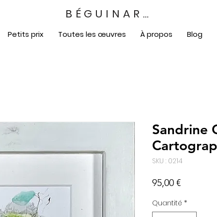
BÉGUINART
Petits prix
Toutes les œuvres
À propos
Blog
Sandrine G
Cartograp
SKU : 0214
Prix
95,00 €
Quantité
*