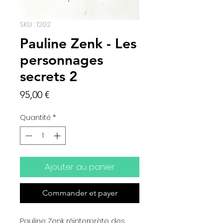
SKU : 1202
Pauline Zenk - Les
personnages
secrets 2
Prix
95,00 €
Quantité
*
Ajouter au panier
Commander et payer
Pauline Zenk réinterprète des