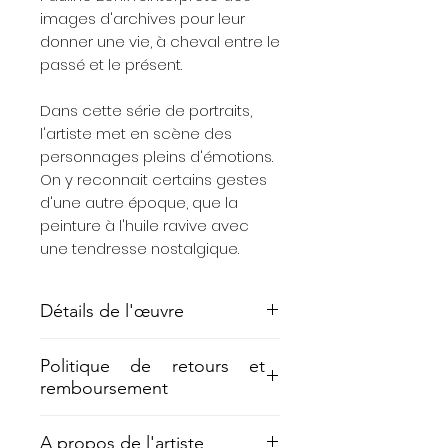
images d'archives pour leur
donner une vie, à cheval entre le
passé et le présent.
Dans cette série de portraits,
l'artiste met en scène des
personnages pleins d'émotions.
On y reconnait certains gestes
d'une autre époque, que la
peinture à l'huile ravive avec
une tendresse nostalgique.
Détails de l'œuvre
Technique mixte, 15x21 cm
Politique de retours et
remboursement
Rétractation :
A propos de l'artiste
Vous disposez d'un délai de 14