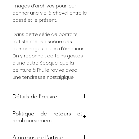
images d'archives pour leur
donner une vie, à cheval entre le
passé et le présent.
Dans cette série de portraits,
l'artiste met en scène des
personnages pleins d'émotions.
On y reconnait certains gestes
d'une autre époque, que la
peinture à l'huile ravive avec
une tendresse nostalgique.
Détails de l'œuvre
Technique mixte sur papier, 15x21
Politique de retours et
cm
remboursement
Rétractation :
A propos de l'artiste
Vous disposez d'un délai de 14