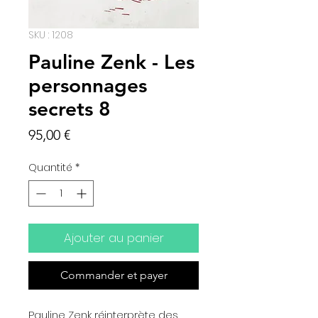
SKU : 1208
Pauline Zenk - Les
personnages
secrets 8
Prix
95,00 €
Quantité
*
Ajouter au panier
Commander et payer
Pauline Zenk réinterprète des