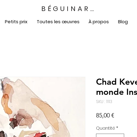
BÉGUINART
Petits prix
Toutes les œuvres
À propos
Blog
Chad Keve
monde In
SKU : 1113
Prix
85,00 €
Quantité
*