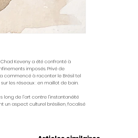
exposé en Chine
Si vous constate
Brésil (Estúdio La
livrée n’est pas c
(Kultur-able Kult
est endommagée, 
Hambourg), ou e
sans délai par ema
Ftalo, Buenos Aires
du défaut, de
La narration du
dommage constat
individuelles q
justificatif util
différentes exp
photographie(s).
travail. L’artiste 
Nous organisero
de ses œuvres qu
, Chad Keveny a été confronté à
modalités du retour
au monde, en pous
nfinements imposés. Privé de
simple pour vo
de l’autre, de 
ste a commencé à raconter le Brésil tel
évidemment les fra
personnelle.
sur les réseaux : en maillot de bain.
 long de l'art contre l'instantanéité
 un aspect culturel brésilien, focalisé