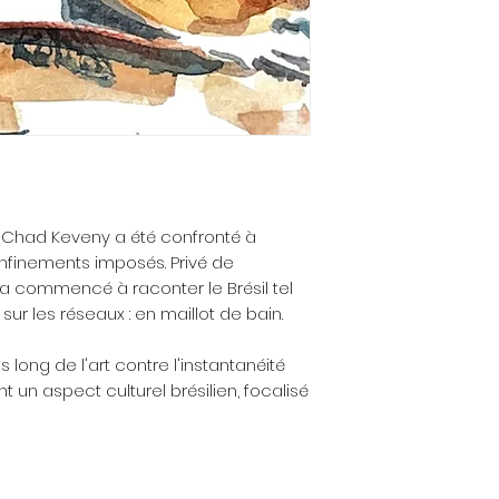
exposé en Chine
Si vous constate
Brésil (Estúdio La
livrée n’est pas c
(Kultur-able Kult
est endommagée, 
Hambourg), ou e
sans délai par ema
Ftalo, Buenos Aires
du défaut, de
La narration du
dommage constat
individuelles q
justificatif util
différentes exp
photographie(s).
travail. L’artiste 
Nous organisero
de ses œuvres qu
modalités du retour
, Chad Keveny a été confronté à
au monde, en pous
simple pour vo
nfinements imposés. Privé de
de l’autre, de 
évidemment les fra
ste a commencé à raconter le Brésil tel
personnelle.
sur les réseaux : en maillot de bain.
 long de l'art contre l'instantanéité
 un aspect culturel brésilien, focalisé