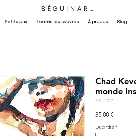
BÉGUINART
Petits prix
Toutes les œuvres
À propos
Blog
Chad Keve
monde In
SKU : 1107
Prix
85,00 €
Quantité
*