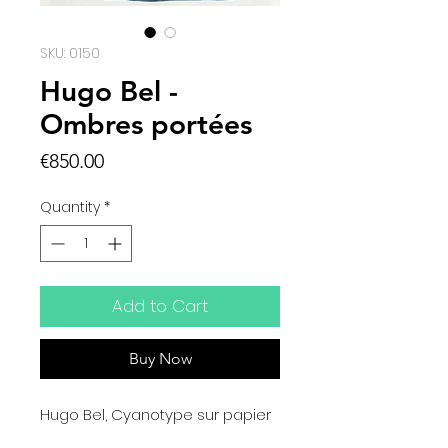
SKU: 0150
Hugo Bel -
Ombres portées
Price
€850.00
Quantity
*
Add to Cart
Buy Now
Hugo Bel, Cyanotype sur papier