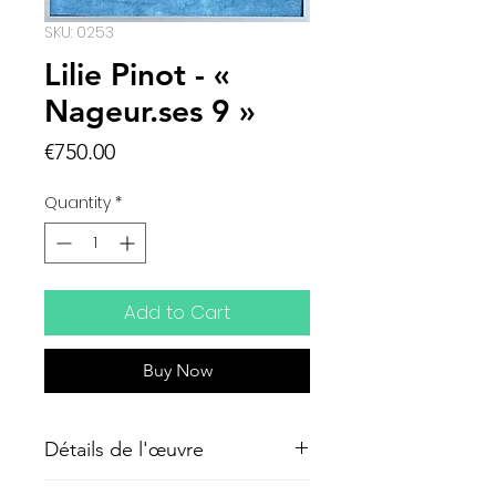
SKU: 0253
Lilie Pinot - «
Nageur.ses 9 »
Price
€750.00
Quantity
*
Add to Cart
Buy Now
Détails de l'œuvre
Cyanotype sur tissu, 30x40cm,