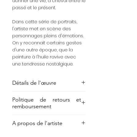
donner une vie, à cheval entre le
passé et le présent.
Dans cette série de portraits,
l'artiste met en scène des
personnages pleins d'émotions.
On y reconnait certains gestes
d'une autre époque, que la
peinture à l'huile ravive avec
une tendresse nostalgique.
Détails de l'œuvre
Technique mixte, 15x21 cm, 2023
Politique de retours et
remboursement
Rétractation :
A propos de l'artiste
Vous disposez d'un délai de 14
jours à compter de la date de
Pauline Zenk travaille avec une