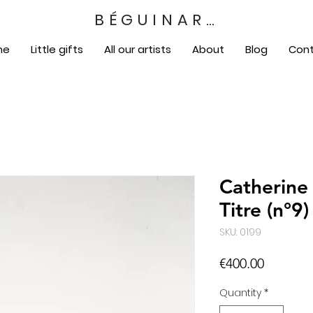
BÉGUINART
me
Little gifts
All our artists
About
Blog
Con
Catherine
Titre (n°9)
SKU: 0199
Price
€400.00
Quantity
*