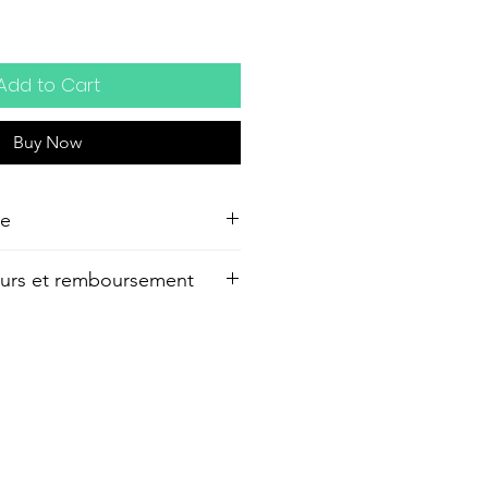
Add to Cart
Buy Now
re
r, 48 x 36 cm, 2020
tours et remboursement
n délai de 14 jours à compter
éception de votre commande
ter et être ainsi remboursé
 votre commande. A noter que
tion de l’œuvre au retour sont à
forme ou détériorée