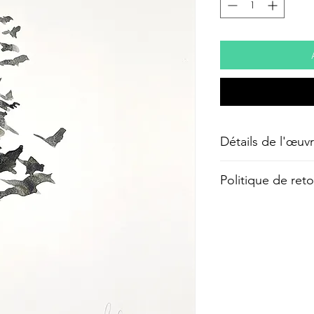
Détails de l'œuv
Gouache sur papie
Politique de re
Rétractation :
Vous disposez d'u
de la date de r
pour vous rétrac
intégralement de
les frais d’expédi
votre charge.
Commande non con