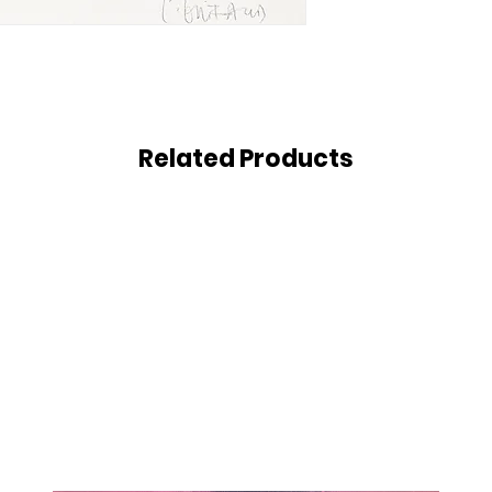
Si vous constate
livrée n’est pas c
est endommagée, 
sans délai par ema
du défaut, de
dommage constat
Related Products
justificatif util
photographie(s).
Nous organisero
modalités du retour
simple pour vo
évidemment les fra