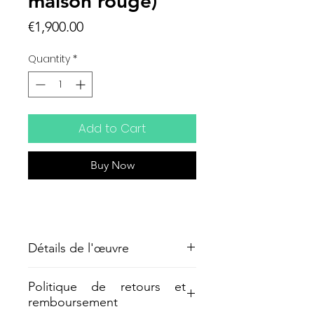
maison rouge)
Price
€1,900.00
Quantity
*
Add to Cart
Buy Now
Détails de l'œuvre
Acryllack sur toile, 2010 , 35x45 cm
Politique de retours et
remboursement