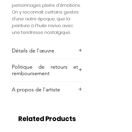
personnages pleins d'émotions.
On y reconnait certains gestes
d'une autre époque, que la
peinture à l'huile ravive avec
une tendresse nostalgique.
Détails de l'œuvre
Technique mixte, 15x21 cm, 2023
Politique de retours et
remboursement
Rétractation :
A propos de l'artiste
Vous disposez d'un délai de 14
jours à compter de la date de
Pauline Zenk travaille avec une
réception de votre commande
base d’images trouvées,
pour vous rétracter et être ainsi
recherchées, provenant
remboursé intégralement de
Related Products
d’archives personnelles et
votre commande. A noter que
collectives. Dans son travail
les frais d’expédition de l’œuvre
artistique, elle explore comment